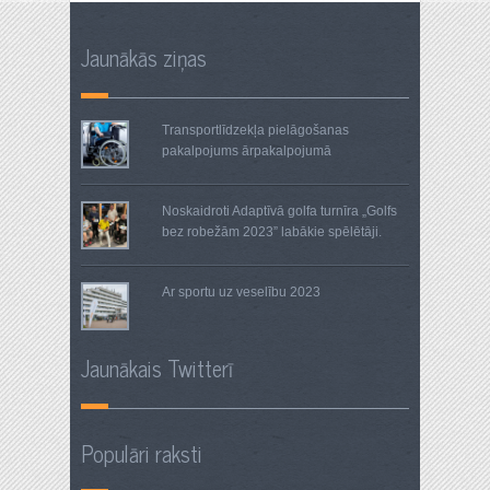
Jaunākās ziņas
Transportlīdzekļa pielāgošanas
pakalpojums ārpakalpojumā
Noskaidroti Adaptīvā golfa turnīra „Golfs
bez robežām 2023” labākie spēlētāji.
Ar sportu uz veselību 2023
Jaunākais Twitterī
Populāri raksti