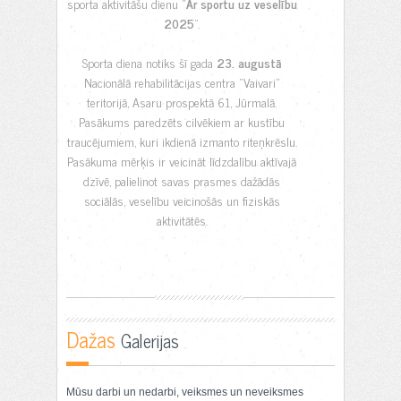
sporta aktivitāšu dienu “
Ar sportu uz veselību
2025
”.
Sporta diena notiks šī gada
23. augustā
Nacionālā rehabilitācijas centra "Vaivari"
teritorijā, Asaru prospektā 61, Jūrmalā.
Pasākums paredzēts cilvēkiem ar kustību
traucējumiem, kuri ikdienā izmanto riteņkrēslu.
Pasākuma mērķis ir veicināt līdzdalību aktīvajā
dzīvē, palielinot savas prasmes dažādās
sociālās, veselību veicinošās un fiziskās
aktivitātēs.
Dažas
Galerijas
Mūsu darbi un nedarbi, veiksmes un neveiksmes