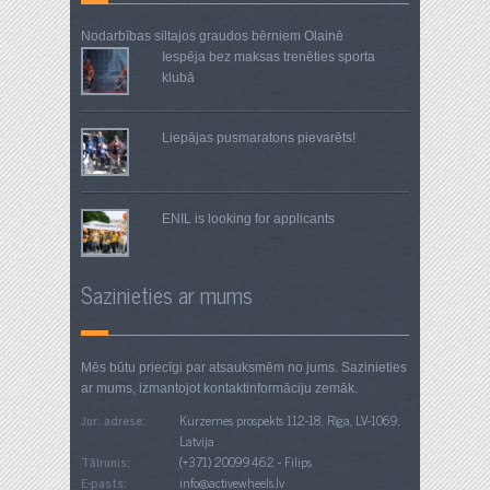
Nodarbības siltajos graudos
bērniem Olainē
Iespēja bez maksas trenēties sporta
klubā
Liepājas pusmaratons pievarēts!
ENIL is looking for applicants
Sazinieties ar mums
Mēs būtu priecīgi par atsauksmēm no jums. Sazinieties
ar mums, izmantojot kontaktinformāciju zemāk.
Jur. adrese:
Kurzemes prospekts 112-18, Rīga, LV-1069,
Latvija
Tālrunis:
(+371) 20099462 - Filips
E-pasts:
info@activewheels.lv