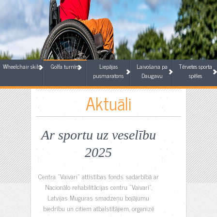
Wheelchair skils
Golfa turnīrs
Liepājas
Laivošana pa
Tērvetes sporta
pusmaratons
Daugavu
spēles
Aktuāli
Ar sportu uz veselību
2025
Centra "Vaivari" attīstības fonds sadarbībā ar
Nacionālo rehabilitācijas centru "Vaivari",
Latvijas Muguras smadzeņu bojājumu
biedrību un citiem atbalstītājiem, organizē