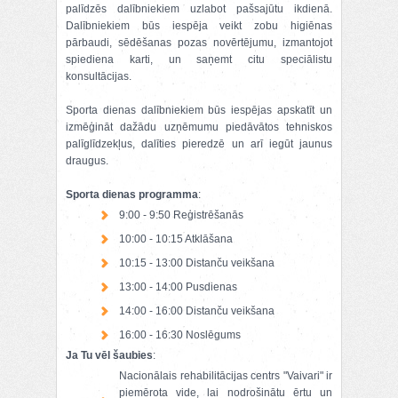
palīdzēs dalībniekiem uzlabot pašsajūtu ikdienā.
Dalībniekiem būs iespēja veikt zobu higiēnas
pārbaudi, sēdēšanas pozas novērtējumu, izmantojot
spiediena karti, un saņemt citu speciālistu
konsultācijas.
Sporta dienas dalībniekiem būs iespējas apskatīt un
izmēģināt dažādu uzņēmumu piedāvātos tehniskos
palīglīdzekļus, dalīties pieredzē un arī iegūt jaunus
draugus.
Sporta dienas programma
:
9:00 - 9:50 Reģistrēšanās
10:00 - 10:15 Atklāšana
10:15 - 13:00 Distanču veikšana
13:00 - 14:00 Pusdienas
14:00 - 16:00 Distanču veikšana
16:00 - 16:30 Noslēgums
Ja Tu vēl šaubies
:
Nacionālais rehabilitācijas centrs "Vaivari" ir
piemērota vide, lai nodrošinātu ērtu un