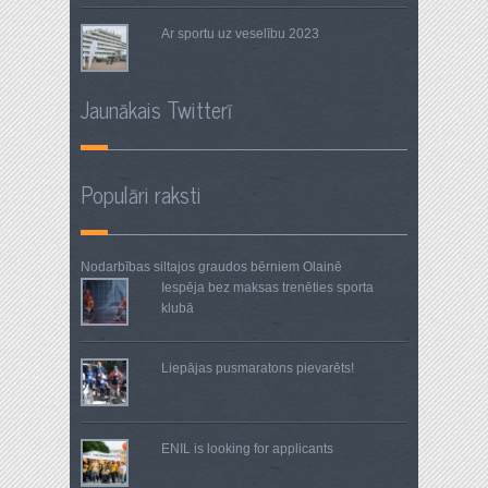
Ar sportu uz veselību 2023
Jaunākais Twitterī
Populāri raksti
Nodarbības siltajos graudos
bērniem Olainē
Iespēja bez maksas trenēties sporta
klubā
Liepājas pusmaratons pievarēts!
ENIL is looking for applicants