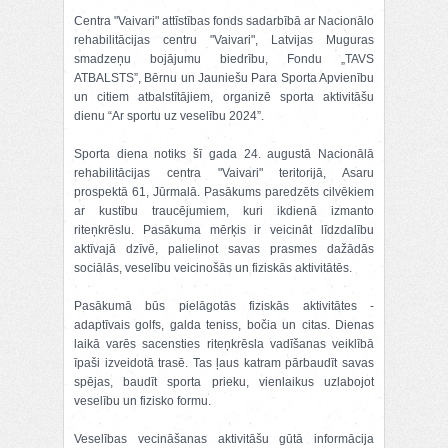
Centra "Vaivari" attīstības fonds sadarbībā ar Nacionālo
rehabilitācijas centru "Vaivari", Latvijas Muguras
smadzeņu bojājumu biedrību, Fondu „TAVS
ATBALSTS”, Bērnu un Jauniešu Para Sporta Apvienību
un citiem atbalstītājiem, organizē sporta aktivitāšu
dienu “Ar sportu uz veselību 2024”.
Sporta diena notiks šī gada 24. augustā Nacionālā
rehabilitācijas centra "Vaivari" teritorijā, Asaru
prospektā 61, Jūrmalā. Pasākums paredzēts cilvēkiem
ar kustību traucējumiem, kuri ikdienā izmanto
riteņkrēslu. Pasākuma mērķis ir veicināt līdzdalību
aktīvajā dzīvē, palielinot savas prasmes dažādās
sociālās, veselību veicinošās un fiziskās aktivitātēs.
Pasākumā būs pielāgotās fiziskās aktivitātes -
adaptīvais golfs, galda teniss, bočia un citas. Dienas
laikā varēs sacensties riteņkrēsla vadīšanas veiklībā
īpaši izveidotā trasē. Tas ļaus katram pārbaudīt savas
spējas, baudīt sporta prieku, vienlaikus uzlabojot
veselību un fizisko formu.
Veselības vecināšanas aktivitāšu gūtā informācija