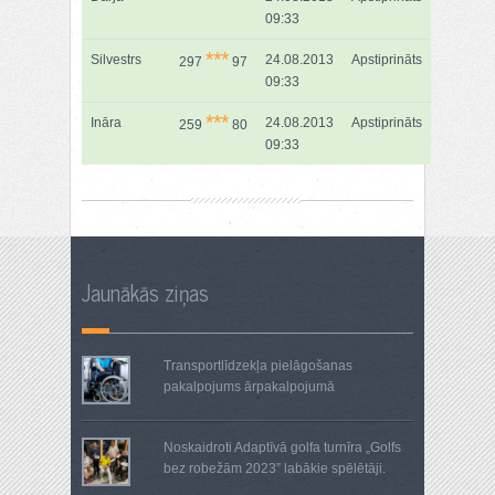
09:33
***
Silvestrs
24.08.2013
Apstiprināts
297
97
09:33
***
Ināra
24.08.2013
Apstiprināts
259
80
09:33
Jaunākās ziņas
Transportlīdzekļa pielāgošanas
pakalpojums ārpakalpojumā
Noskaidroti Adaptīvā golfa turnīra „Golfs
bez robežām 2023” labākie spēlētāji.