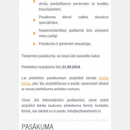
drošu piedalīšanos personām ar kustību
traucējumiem;
Pasākuma dienā satiksi daudzus
speciālistus;
Nepieciešamības gadījumā būs pieejami
māsu palīgi.
Pasākums ir ģimenēm draudzīgs.
Tiekamies pasākumā, lai kopā labi pavadītu laiku!
Pieteikties iespējams līdz
21.08.2024
.
Lai pieteiktos pasākumam aizpildiet zemāk
esošo
formu
, pēc tās aizpildīšanas e-pastā saņemsiet vēstuli
ar savas pieteikuma anketas numuru.
Visus Jūs interesējošos jautājumus, varat uzdot
aizpildot teksta laukumu pieteikuma formā, kontaktu
formā, vai rakstot uz e-pastu: info@activewheels.lv.
PASĀKUMA