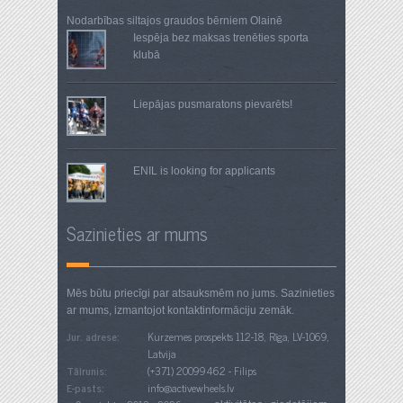
Nodarbības siltajos graudos
bērniem Olainē
Iespēja bez maksas trenēties sporta
klubā
Liepājas pusmaratons pievarēts!
ENIL is looking for applicants
Sazinieties ar mums
Mēs būtu priecīgi par atsauksmēm no jums. Sazinieties
ar mums, izmantojot kontaktinformāciju zemāk.
Jur. adrese:
Kurzemes prospekts 112-18, Rīga, LV-1069,
Latvija
Tālrunis:
(+371) 20099462 - Filips
E-pasts:
info@activewheels.lv