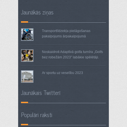
Jaunākās ziņas
Transportlīdzekļa pielāgošanas
pakalpojums ārpakalpojumā
Noskaidroti Adaptīvā golfa turnīra „Golfs
bez robežām 2023” labākie spēlētāji.
Ar sportu uz veselību 2023
Jaunākais Twitterī
Populāri raksti