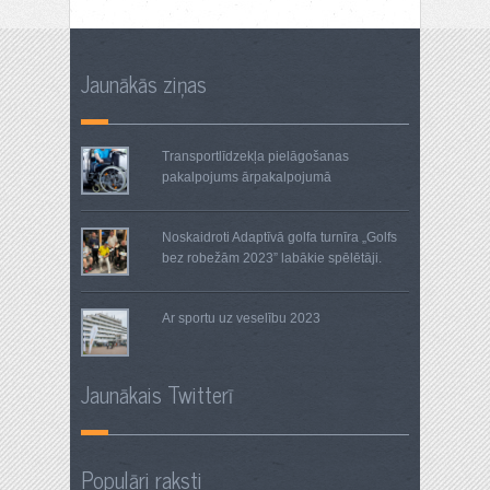
Jaunākās ziņas
Transportlīdzekļa pielāgošanas
pakalpojums ārpakalpojumā
Noskaidroti Adaptīvā golfa turnīra „Golfs
bez robežām 2023” labākie spēlētāji.
Ar sportu uz veselību 2023
Jaunākais Twitterī
Populāri raksti