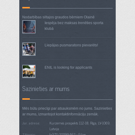
Nodarbības siltajos graudos
bērniem Olainē
Iespēja bez maksas trenēties sporta
klubā
Liepājas pusmaratons pievarēts!
ENIL is looking for applicants
Sazinieties ar mums
Mēs būtu priecīgi par atsauksmēm no jums. Sazinieties
ar mums, izmantojot kontaktinformāciju zemāk.
Jur. adrese:
Kurzemes prospekts 112-18, Rīga, LV-1069,
Latvija
Tālrunis:
(+371) 20099462 - Filips