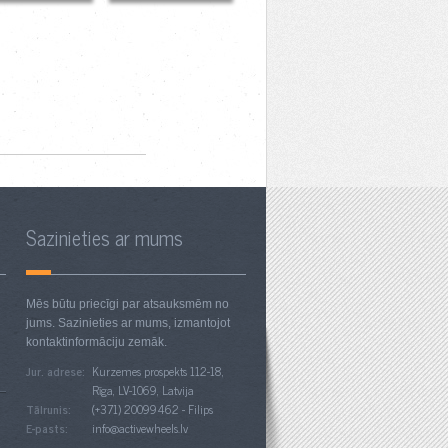
Sazinieties ar mums
Mēs būtu priecīgi par atsauksmēm no
jums. Sazinieties ar mums, izmantojot
s
kontaktinformāciju zemāk.
Jur. adrese:
Kurzemes prospekts 112-18,
Rīga, LV-1069, Latvija
Tālrunis:
(+371) 20099462 - Filips
E-pasts:
info@activewheels.lv