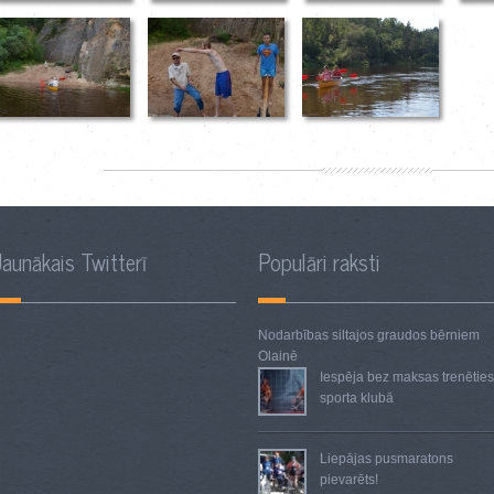
Jaunākais Twitterī
Populāri raksti
Nodarbības siltajos graudos
bērniem
Olainē
Iespēja bez maksas trenētie
sporta klubā
Liepājas pusmaratons
pievarēts!