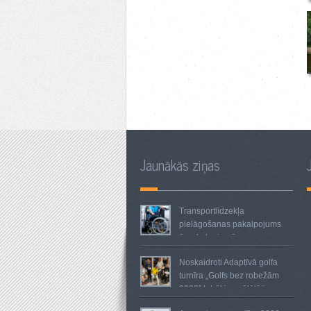
Jaunākās ziņas
Transportlīdzekļa
pielāgošanas pakalpojums
ārpakalpojumā
Noskaidroti Adaptīvā golfa
turnīra „Golfs bez robežām
2023” labākie spēlētāji.