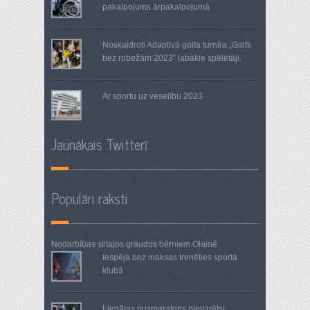
pakalpojums ārpakalpojumā
Noskaidroti Adaptīvā golfa turnīra „Golfs
bez robežām 2023” labākie spēlētāji.
Ar sportu uz veselību 2023
Jaunākais Twitterī
Populāri raksti
Nodarbības siltajos graudos
bērniem Olainē
Iespēja bez maksas trenēties sporta
klubā
Liepājas pusmaratons pievarēts!