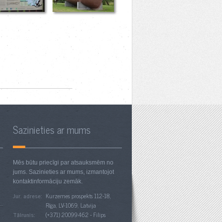
Sazinieties ar mums
Mēs būtu priecīgi par atsauksmēm no
jums. Sazinieties ar mums, izmantojot
s
kontaktinformāciju zemāk.
Jur. adrese:
Kurzemes prospekts 112-18,
Rīga, LV-1069, Latvija
Tālrunis:
(+371) 20099462 - Filips