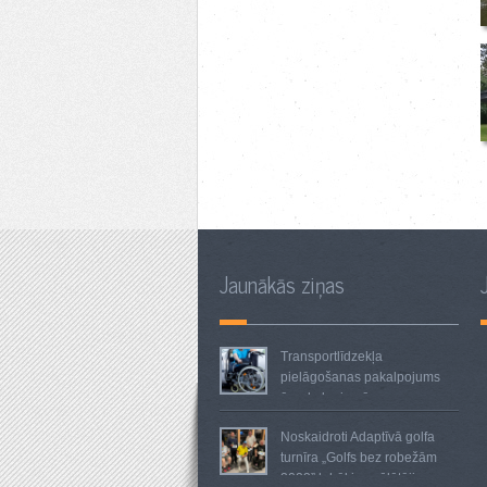
Jaunākās ziņas
Transportlīdzekļa
pielāgošanas pakalpojums
ārpakalpojumā
Noskaidroti Adaptīvā golfa
turnīra „Golfs bez robežām
2023” labākie spēlētāji.