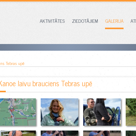
AKTIVITĀTES
ZIEDOTĀJIEM
GALERIJA
AT
ens Tebras upē
Kanoe laivu brauciens Tebras upē