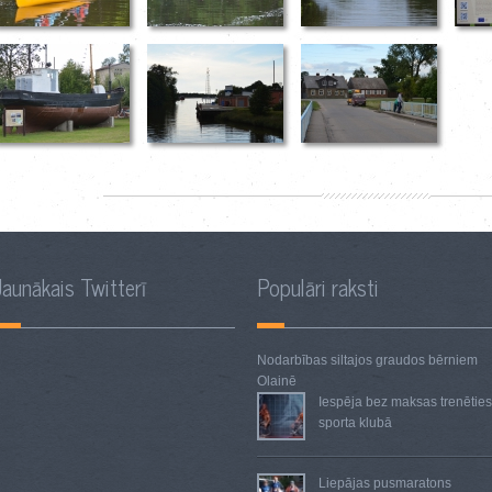
Jaunākais Twitterī
Populāri raksti
Nodarbības siltajos graudos
bērniem
Olainē
Iespēja bez maksas trenētie
sporta klubā
Liepājas pusmaratons